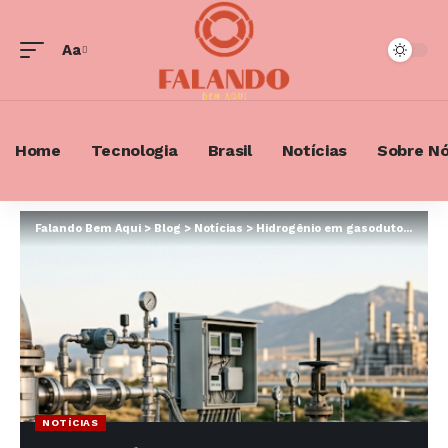
Aa
Font
Resizer
Home
Tecnologia
Brasil
Notícias
Sobre N
Falando Bem Aqui
>
Blog
>
Notícias
>
Hidrogênio em gasodutos existentes: O que a adaptação da infraestrutura atual exige da engenharia?
NOTÍCIAS