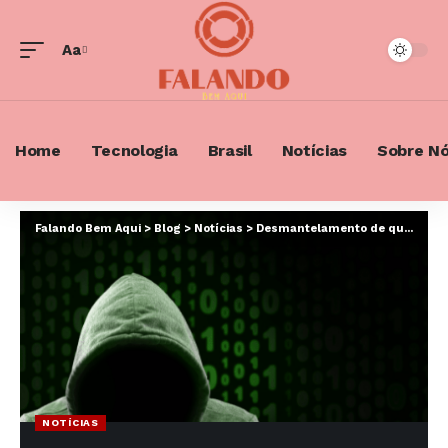
Aa
Font
Resizer
Home
Tecnologia
Brasil
Notícias
Sobre N
Falando Bem Aqui
>
Blog
>
Notícias
>
Desmantelamento de quadrilha: golpe virtual do falso leilão
NOTÍCIAS