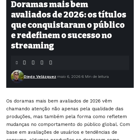
Doramas mais bem
avaliados de 2026: os títulos
que conquistaram o público
e redefinem o sucesso no
streaming
Diego Velázquez
maio 6, 2026
6 Min de leitura
Os doramas mais bem avaliados de 2026 vêm
chamando atenção não apenas pela qualidade das
produções, mas também pela forma como refletem
mudanças no comportamento do público global. Com
base em avaliações de usuários e tendências de