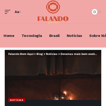
Aa
Font
Resizer
Home
Tecnologia
Brasil
Notícias
Sobre N
Falando Bem Aqui
>
Blog
>
Notícias
>
Doramas mais bem avaliados de 2026: os títulos que conquistaram o público e redefinem o sucesso no streaming
NOTÍCIAS