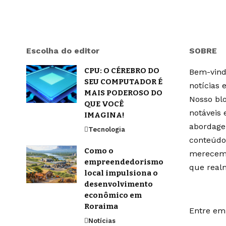
Escolha do editor
SOBRE
CPU: O CÉREBRO DO
Bem-vindo
SEU COMPUTADOR É
notícias 
MAIS PODEROSO DO
Nosso blo
QUE VOCÊ
notáveis
IMAGINA!
abordage
Tecnologia
conteúdo
Como o
merecem 
empreendedorismo
que real
local impulsiona o
desenvolvimento
econômico em
Roraima
Entre em 
Notícias