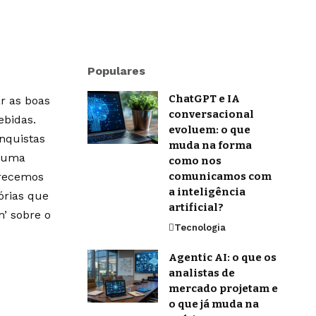
Populares
ChatGPT e IA
r as boas
conversacional
ebidas.
evoluem: o que
onquistas
muda na forma
m uma
como nos
erecemos
comunicamos com
a inteligência
órias que
artificial?
’ sobre o
Tecnologia
Agentic AI: o que os
analistas de
mercado projetam e
o que já muda na