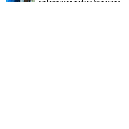
evoluem: o que muda na forma como
nos comunicamos com a inteligência
artificial?
Tecnologia
Agentic AI: o que os analistas de
mercado projetam e o que já muda na
prática
Notícias
Brasil e EUA retomam negociações
sobre tarifas: como explicar o tema
sem cair em desinformação
Notícias
Home
Quem Faz
Contato
Sobre Nós
Notícias
© Falando bem aqui -
contato@falandobemaqui.com.br
- tel.
(11)91754-6532