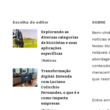
Escolha do editor
SOBRE
Explorando as
Bem-vindo
diversas categorias
notícias 
de bicicletas e suas
Nosso blo
aplicações
notáveis
específicas
abordage
Notícias
conteúdo
Transformação
merecem 
digital: Entenda
que real
com Luciano
Colicchio
Fernandes, o que é e
como impacta
Entre em 
empresas