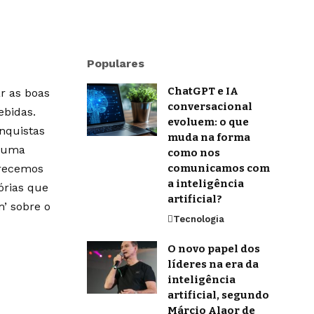
Populares
ChatGPT e IA
r as boas
conversacional
ebidas.
evoluem: o que
onquistas
muda na forma
m uma
como nos
erecemos
comunicamos com
a inteligência
órias que
artificial?
’ sobre o
Tecnologia
O novo papel dos
líderes na era da
inteligência
artificial, segundo
Márcio Alaor de