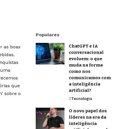
Populares
ChatGPT e IA
r as boas
conversacional
ebidas.
evoluem: o que
onquistas
muda na forma
m uma
como nos
erecemos
comunicamos com
a inteligência
órias que
artificial?
’ sobre o
Tecnologia
O novo papel dos
líderes na era da
inteligência