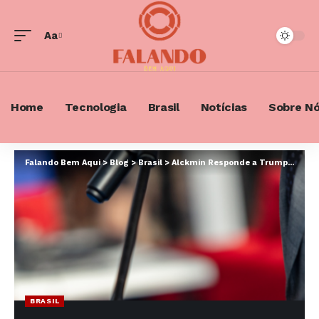
Aa
Font
Resizer
Home
Tecnologia
Brasil
Notícias
Sobre N
Falando Bem Aqui
>
Blog
>
Brasil
>
Alckmin Responde a Trump: Brasil Não é Problema para os EUA e Defende Acordo Comercial
BRASIL