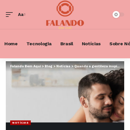
Aa
Font
Resizer
Home
Tecnologia
Brasil
Notícias
Sobre N
Falando Bem Aqui
>
Blog
>
Notícias
>
Quando a gentileza inspira e promove bem-estar físico e mental
NOTÍCIAS