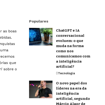
Populares
ChatGPT e IA
r as boas
conversacional
ebidas.
evoluem: o que
onquistas
muda na forma
m uma
como nos
erecemos
comunicamos com
a inteligência
órias que
artificial?
’ sobre o
Tecnologia
O novo papel dos
líderes na era da
inteligência
artificial, segundo
Márcio Alaor de