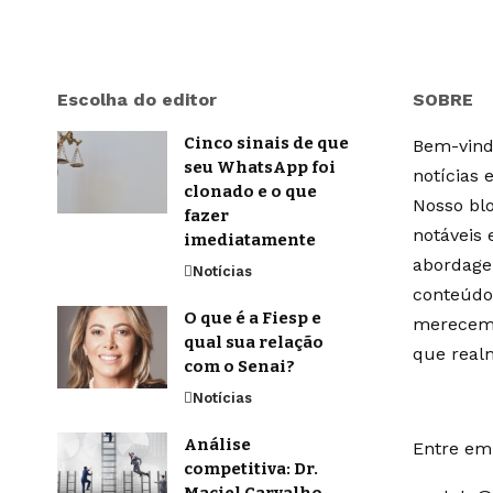
Escolha do editor
SOBRE
Cinco sinais de que
Bem-vindo
seu WhatsApp foi
notícias 
clonado e o que
Nosso blo
fazer
notáveis
imediatamente
abordage
Notícias
conteúdo
O que é a Fiesp e
merecem 
qual sua relação
que real
com o Senai?
Notícias
Análise
Entre em 
competitiva: Dr.