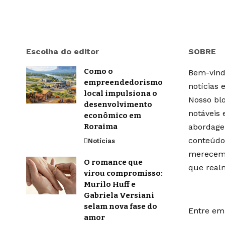
Escolha do editor
SOBRE
Como o
Bem-vindo
empreendedorismo
notícias 
local impulsiona o
Nosso blo
desenvolvimento
notáveis
econômico em
Roraima
abordage
conteúdo
Notícias
merecem 
O romance que
que real
virou compromisso:
Murilo Huff e
Gabriela Versiani
selam nova fase do
Entre em 
amor