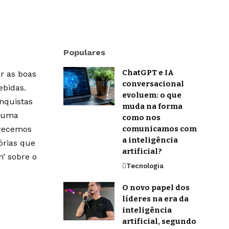
Populares
ChatGPT e IA
r as boas
conversacional
ebidas.
evoluem: o que
onquistas
muda na forma
m uma
como nos
erecemos
comunicamos com
a inteligência
órias que
artificial?
’ sobre o
Tecnologia
O novo papel dos
líderes na era da
inteligência
artificial, segundo