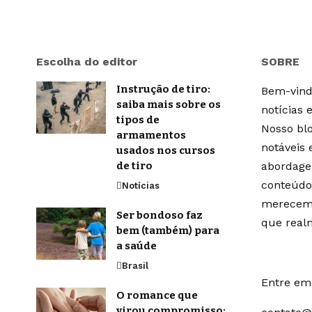
Escolha do editor
SOBRE
Instrução de tiro:
Bem-vindo
saiba mais sobre os
notícias 
tipos de
Nosso blo
armamentos
notáveis
usados nos cursos
de tiro
abordage
conteúdo
Notícias
merecem 
Ser bondoso faz
que real
bem (também) para
a saúde
Brasil
Entre em 
O romance que
virou compromisso: