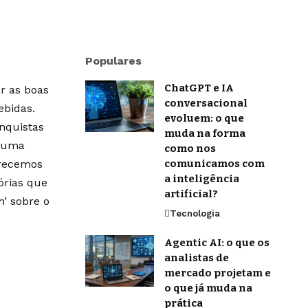
Populares
ChatGPT e IA
r as boas
conversacional
ebidas.
evoluem: o que
onquistas
muda na forma
m uma
como nos
erecemos
comunicamos com
a inteligência
órias que
artificial?
’ sobre o
Tecnologia
Agentic AI: o que os
analistas de
mercado projetam e
o que já muda na
prática