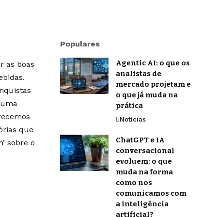
Populares
Agentic AI: o que os
r as boas
analistas de
ebidas.
mercado projetam e
onquistas
o que já muda na
m uma
prática
erecemos
Notícias
órias que
ChatGPT e IA
’ sobre o
conversacional
evoluem: o que
muda na forma
como nos
comunicamos com
a inteligência
artificial?