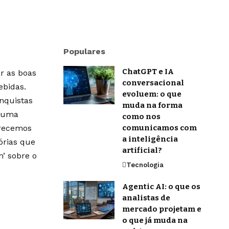
Populares
ChatGPT e IA
r as boas
conversacional
ebidas.
evoluem: o que
onquistas
muda na forma
m uma
como nos
erecemos
comunicamos com
a inteligência
órias que
artificial?
’ sobre o
Tecnologia
Agentic AI: o que os
analistas de
mercado projetam e
o que já muda na