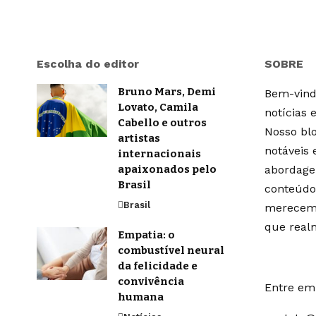
Escolha do editor
SOBRE
Bruno Mars, Demi
Bem-vindo
Lovato, Camila
notícias 
Cabello e outros
Nosso blo
artistas
notáveis
internacionais
apaixonados pelo
abordage
Brasil
conteúdo
Brasil
merecem 
que real
Empatia: o
combustível neural
da felicidade e
convivência
Entre em 
humana