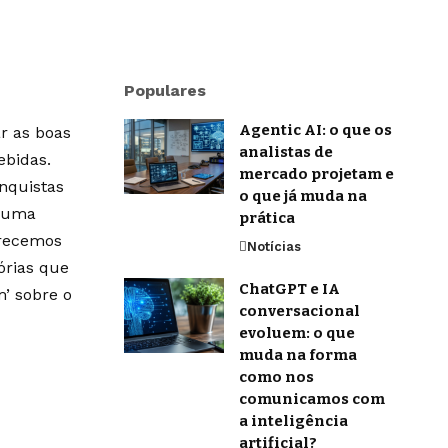
Populares
Agentic AI: o que os
r as boas
analistas de
ebidas.
mercado projetam e
onquistas
o que já muda na
m uma
prática
erecemos
Notícias
órias que
ChatGPT e IA
’ sobre o
conversacional
evoluem: o que
muda na forma
como nos
comunicamos com
a inteligência
artificial?