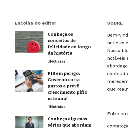
Escolha do editor
SOBRE
Conheça os
Bem-vindo
conceitos de
notícias 
felicidade ao longo
Nosso blo
da história
notáveis
Notícias
abordage
PIB em perigo:
conteúdo
Governo corta
merecem 
gastos e prevê
que real
crescimento pífio
este ano!
Notícias
Entre em 
Conheça algumas
séries que abordam
contato@