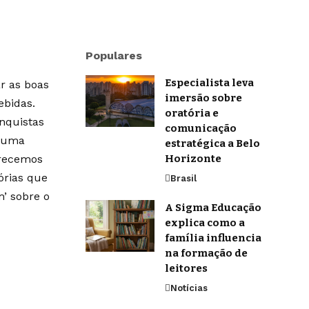
Populares
Especialista leva
r as boas
imersão sobre
ebidas.
oratória e
onquistas
comunicação
m uma
estratégica a Belo
erecemos
Horizonte
órias que
Brasil
’ sobre o
A Sigma Educação
explica como a
família influencia
na formação de
leitores
Notícias