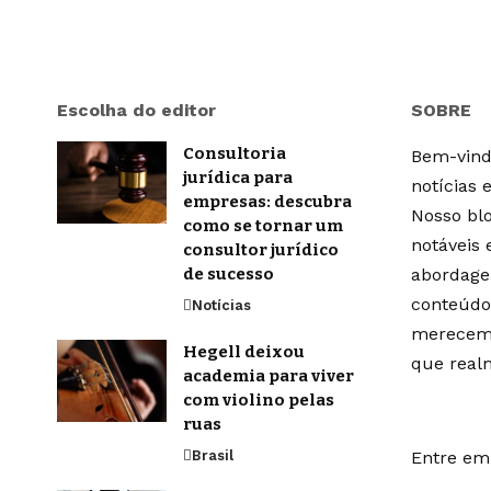
Escolha do editor
SOBRE
Consultoria
Bem-vindo
jurídica para
notícias 
empresas: descubra
Nosso blo
como se tornar um
notáveis
consultor jurídico
de sucesso
abordage
conteúdo
Notícias
merecem 
Hegell deixou
que real
academia para viver
com violino pelas
ruas
Brasil
Entre em 