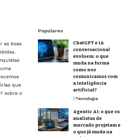
Populares
ChatGPT e IA
r as boas
conversacional
ebidas.
evoluem: o que
onquistas
muda na forma
m uma
como nos
erecemos
comunicamos com
a inteligência
órias que
artificial?
’ sobre o
Tecnologia
Agentic AI: o que os
analistas de
mercado projetam e
o que já muda na