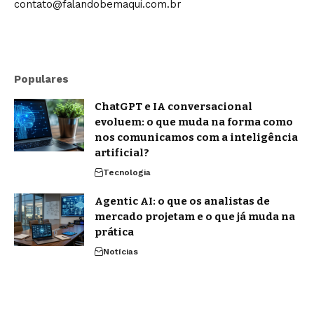
contato@falandobemaqui.com.br
Populares
ChatGPT e IA conversacional
evoluem: o que muda na forma como
nos comunicamos com a inteligência
artificial?
Tecnologia
Agentic AI: o que os analistas de
mercado projetam e o que já muda na
prática
Notícias
Brasil e EUA retomam negociações
sobre tarifas: como explicar o tema
sem cair em desinformação