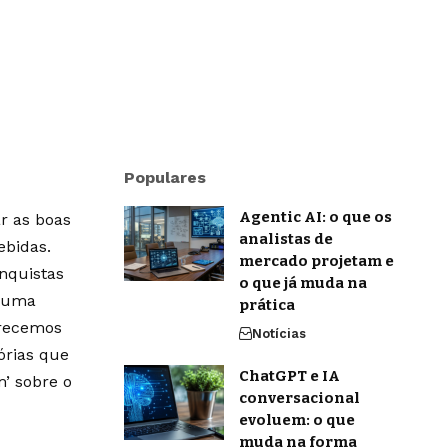
Populares
Agentic AI: o que os
r as boas
analistas de
ebidas.
mercado projetam e
onquistas
o que já muda na
m uma
prática
erecemos
Notícias
órias que
ChatGPT e IA
’ sobre o
conversacional
evoluem: o que
muda na forma