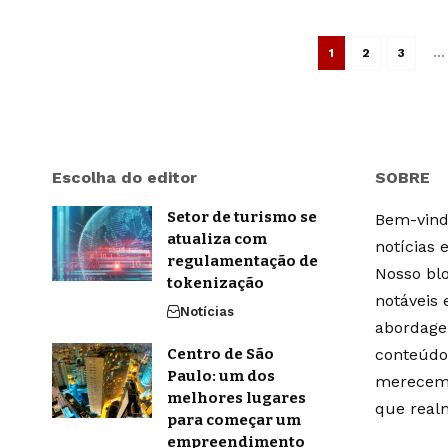
1
2
3
…
Escolha do editor
SOBRE
Setor de turismo se
Bem-vindo
atualiza com
notícias 
regulamentação de
Nosso blo
tokenização
notáveis
Notícias
abordage
Centro de São
conteúdo
Paulo: um dos
merecem 
melhores lugares
que real
para começar um
empreendimento