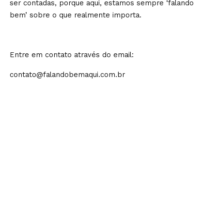
ser contadas, porque aqui, estamos sempre ‘falando
bem’ sobre o que realmente importa.
Entre em contato através do email:
contato@falandobemaqui.com.br
Populares
ChatGPT e IA conversacional
evoluem: o que muda na forma como
nos comunicamos com a inteligência
artificial?
Tecnologia
O novo papel dos líderes na era da