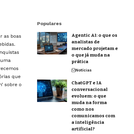
Populares
Agentic AI: o que os
r as boas
analistas de
ebidas.
mercado projetam e
onquistas
o que já muda na
m uma
prática
erecemos
Notícias
órias que
ChatGPT e IA
’ sobre o
conversacional
evoluem: o que
muda na forma
como nos
comunicamos com
a inteligência
artificial?