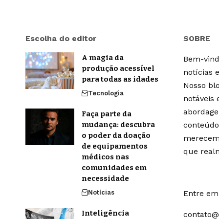
Escolha do editor
SOBRE
A magia da
Bem-vindo
produção acessível
notícias 
para todas as idades
Nosso blo
Tecnologia
notáveis
abordage
Faça parte da
mudança: descubra
conteúdo
o poder da doação
merecem 
de equipamentos
que real
médicos nas
comunidades em
necessidade
Notícias
Entre em 
Inteligência
contato@