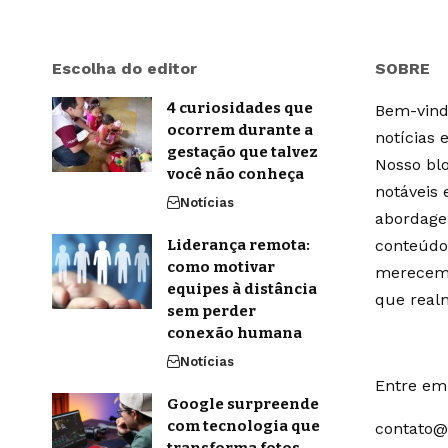
Escolha do editor
SOBRE
4 curiosidades que
Bem-vindo
ocorrem durante a
notícias 
gestação que talvez
Nosso blo
você não conheça
notáveis
Notícias
abordage
Liderança remota:
conteúdo
como motivar
merecem 
equipes à distância
que real
sem perder
conexão humana
Notícias
Entre em 
Google surpreende
com tecnologia que
contato@