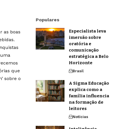
Populares
Especialista leva
r as boas
imersão sobre
ebidas.
oratória e
onquistas
comunicação
m uma
estratégica a Belo
erecemos
Horizonte
órias que
Brasil
’ sobre o
A Sigma Educação
explica como a
família influencia
na formação de
leitores
Notícias