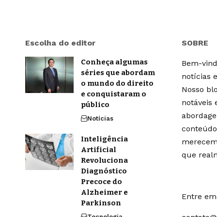
Escolha do editor
SOBRE
Conheça algumas
Bem-vindo
séries que abordam
notícias 
o mundo do direito
Nosso blo
e conquistaram o
notáveis
público
abordage
Notícias
conteúdo
Inteligência
merecem 
Artificial
que real
Revoluciona
Diagnóstico
Precoce do
Alzheimer e
Entre em 
Parkinson
Tecnologia