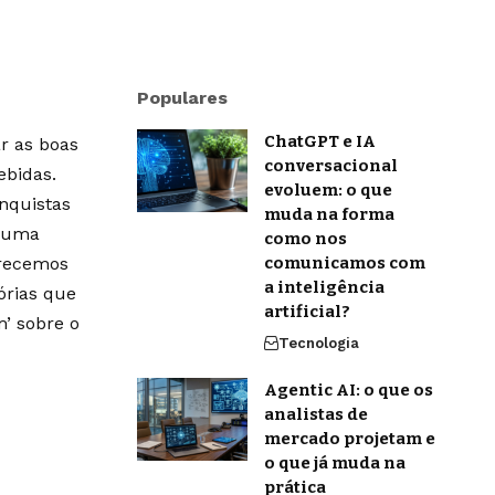
Populares
ChatGPT e IA
r as boas
conversacional
ebidas.
evoluem: o que
onquistas
muda na forma
m uma
como nos
erecemos
comunicamos com
a inteligência
órias que
artificial?
’ sobre o
Tecnologia
Agentic AI: o que os
analistas de
mercado projetam e
o que já muda na
prática