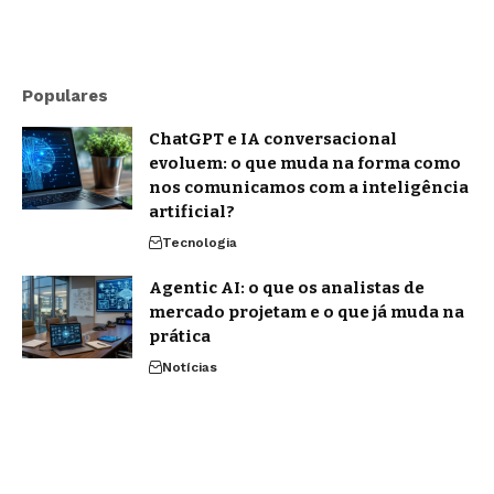
Populares
ChatGPT e IA conversacional
evoluem: o que muda na forma como
nos comunicamos com a inteligência
artificial?
Tecnologia
Agentic AI: o que os analistas de
mercado projetam e o que já muda na
prática
Notícias
Brasil e EUA retomam negociações
sobre tarifas: como explicar o tema
sem cair em desinformação
Notícias