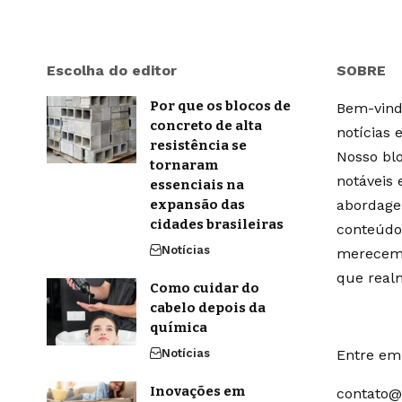
Escolha do editor
SOBRE
Por que os blocos de
Bem-vindo
concreto de alta
notícias 
resistência se
Nosso blo
tornaram
notáveis
essenciais na
expansão das
abordage
cidades brasileiras
conteúdo
Notícias
merecem 
que real
Como cuidar do
cabelo depois da
química
Notícias
Entre em 
Inovações em
contato@