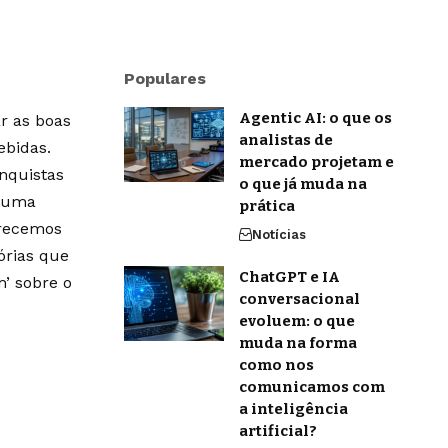
Populares
Agentic AI: o que os
r as boas
analistas de
ebidas.
mercado projetam e
onquistas
o que já muda na
m uma
prática
erecemos
Notícias
órias que
ChatGPT e IA
’ sobre o
conversacional
evoluem: o que
muda na forma
como nos
comunicamos com
a inteligência
artificial?