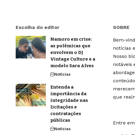
Escolha do editor
SOBRE
Namoro em crise:
Bem-vindo
as polêmicas que
notícias 
envolvem o DJ
Nosso blo
Vintage Culture e a
notáveis
modelo Sara Alves
abordage
Notícias
conteúdo
Entenda a
merecem 
importância da
que real
integridade nas
licitações e
contratações
públicas
Entre em 
Notícias