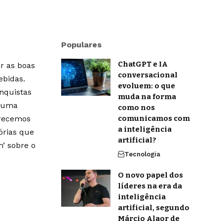
Populares
ChatGPT e IA
r as boas
conversacional
ebidas.
evoluem: o que
onquistas
muda na forma
m uma
como nos
erecemos
comunicamos com
a inteligência
órias que
artificial?
’ sobre o
Tecnologia
O novo papel dos
líderes na era da
inteligência
artificial, segundo
Márcio Alaor de