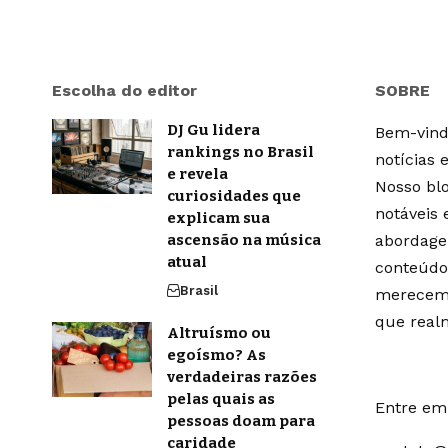
Escolha do editor
SOBRE
DJ Gu lidera
Bem-vindo
rankings no Brasil
notícias 
e revela
Nosso blo
curiosidades que
notáveis
explicam sua
ascensão na música
abordage
atual
conteúdo
Brasil
merecem 
que real
Altruísmo ou
egoísmo? As
verdadeiras razões
pelas quais as
Entre em 
pessoas doam para
caridade