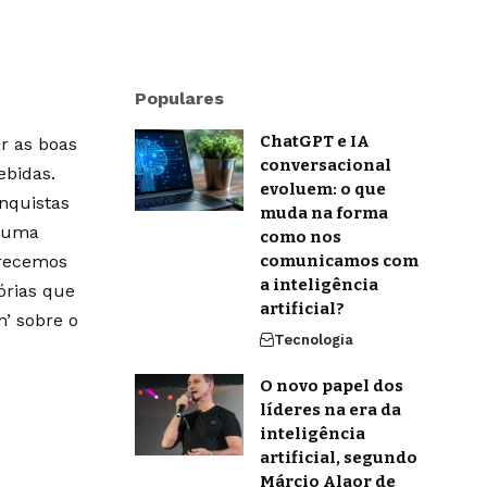
Populares
ChatGPT e IA
r as boas
conversacional
ebidas.
evoluem: o que
onquistas
muda na forma
m uma
como nos
erecemos
comunicamos com
a inteligência
órias que
artificial?
’ sobre o
Tecnologia
O novo papel dos
líderes na era da
inteligência
artificial, segundo
Márcio Alaor de