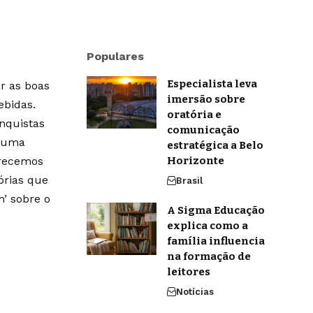
Populares
Especialista leva
r as boas
imersão sobre
ebidas.
oratória e
onquistas
comunicação
m uma
estratégica a Belo
erecemos
Horizonte
órias que
Brasil
’ sobre o
A Sigma Educação
explica como a
família influencia
na formação de
leitores
Notícias