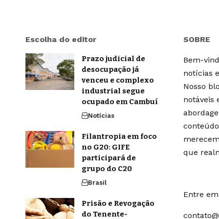
Escolha do editor
SOBRE
Prazo judicial de
Bem-vindo
desocupação já
notícias 
venceu e complexo
Nosso blo
industrial segue
notáveis
ocupado em Cambuí
abordage
Notícias
conteúdo
Filantropia em foco
merecem 
no G20: GIFE
que real
participará de
grupo do C20
Brasil
Entre em 
Prisão e Revogação
do Tenente-
contato@