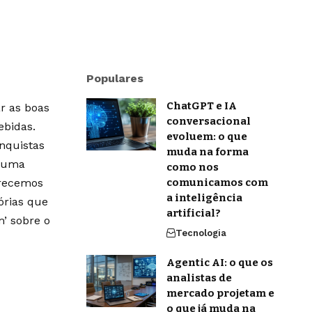
Populares
ChatGPT e IA
r as boas
conversacional
ebidas.
evoluem: o que
onquistas
muda na forma
m uma
como nos
erecemos
comunicamos com
a inteligência
órias que
artificial?
’ sobre o
Tecnologia
Agentic AI: o que os
analistas de
mercado projetam e
o que já muda na