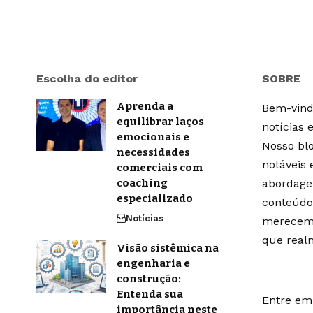
Escolha do editor
SOBRE
Aprenda a
Bem-vindo
equilibrar laços
notícias 
emocionais e
Nosso blo
necessidades
notáveis
comerciais com
coaching
abordage
especializado
conteúdo
Notícias
merecem 
que real
Visão sistêmica na
engenharia e
construção:
Entenda sua
Entre em 
importância neste