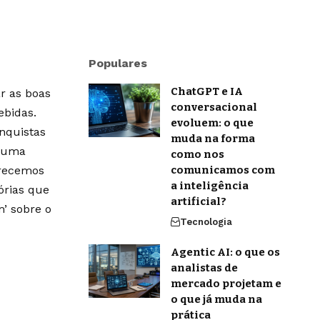
Populares
ChatGPT e IA
r as boas
conversacional
ebidas.
evoluem: o que
onquistas
muda na forma
m uma
como nos
erecemos
comunicamos com
a inteligência
órias que
artificial?
’ sobre o
Tecnologia
Agentic AI: o que os
analistas de
mercado projetam e
o que já muda na
prática