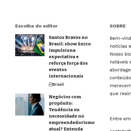
Escolha do editor
SOBRE
Santos Bravos no
Bem-vindo
Brasil: show único
notícias 
impulsiona
Nosso blo
expectativa e
notáveis
reforça força dos
eventos
abordage
internacionais
conteúdo
Brasil
merecem 
que real
Negócios com
propósito:
Tendência ou
necessidade no
Entre em 
empreendedorismo
atual? Entenda