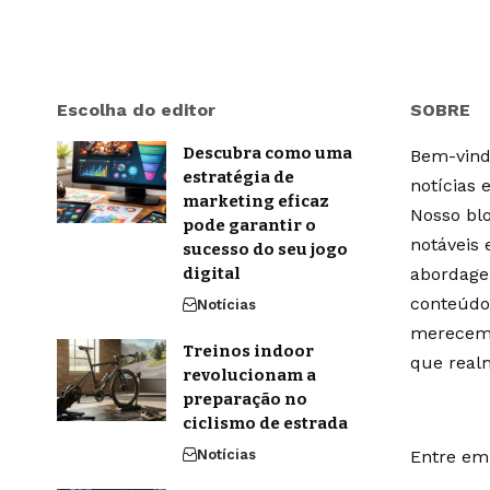
Escolha do editor
SOBRE
Descubra como uma
Bem-vindo
estratégia de
notícias 
marketing eficaz
Nosso blo
pode garantir o
notáveis
sucesso do seu jogo
digital
abordage
conteúdo
Notícias
merecem 
Treinos indoor
que real
revolucionam a
preparação no
ciclismo de estrada
Notícias
Entre em 