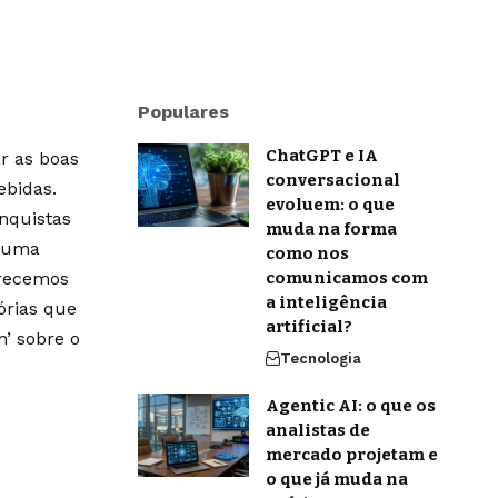
Populares
ChatGPT e IA
r as boas
conversacional
ebidas.
evoluem: o que
onquistas
muda na forma
m uma
como nos
erecemos
comunicamos com
a inteligência
órias que
artificial?
’ sobre o
Tecnologia
Agentic AI: o que os
analistas de
mercado projetam e
o que já muda na