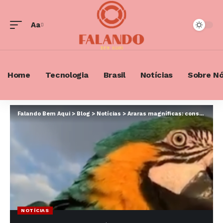
Aa
Font
Resizer
Home
Tecnologia
Brasil
Notícias
Sobre N
Falando Bem Aqui
>
Blog
>
Notícias
>
Araras magníficas: conservação e desafios em seus habitats tropicais com Ernesto Matalon
NOTÍCIAS