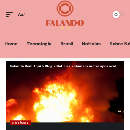
Aa
Font
Resizer
Home
Tecnologia
Brasil
Notícias
Sobre N
Falando Bem Aqui
>
Blog
>
Notícias
>
Homem morre após acidente entre carro e caminhão em rodovia no interior de SP; veículo pegou fogo
NOTÍCIAS