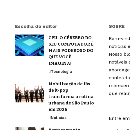
Escolha do editor
SOBRE
CPU: O CÉREBRO DO
Bem-vindo
SEU COMPUTADOR É
notícias 
MAIS PODEROSO DO
Nosso blo
QUE VOCÊ
notáveis
IMAGINA!
abordage
Tecnologia
conteúdo
Mobilização de fãs
merecem 
de k-pop
que real
transforma a rotina
urbana de São Paulo
em 2026
Notícias
Entre em 