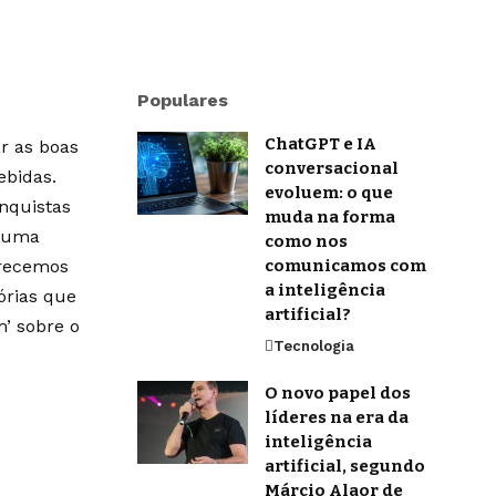
Populares
ChatGPT e IA
r as boas
conversacional
ebidas.
evoluem: o que
onquistas
muda na forma
m uma
como nos
erecemos
comunicamos com
a inteligência
órias que
artificial?
’ sobre o
Tecnologia
O novo papel dos
líderes na era da
inteligência
artificial, segundo
Márcio Alaor de