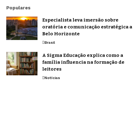
Populares
Especialista leva imersão sobre
oratória e comunicação estratégica a
Belo Horizonte
Brasil
A Sigma Educação explica como a
família influencia na formação de
leitores
Notícias
Inteligência artificial multimodal
redefine a forma como nos
comunicamos em 2026
Tecnologia
Home
Quem Faz
Contato
Sobre Nós
Notícias