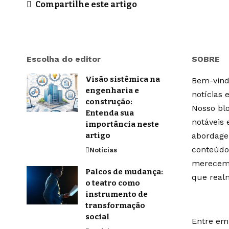
Compartilhe este artigo
Escolha do editor
SOBRE
Visão sistêmica na
Bem-vindo
engenharia e
notícias 
construção:
Nosso blo
Entenda sua
notáveis
importância neste
artigo
abordage
conteúdo
Notícias
merecem 
Palcos de mudança:
que real
o teatro como
instrumento de
transformação
social
Entre em 