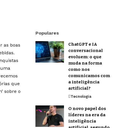
Populares
ChatGPT e IA
r as boas
conversacional
ebidas.
evoluem: o que
onquistas
muda na forma
m uma
como nos
erecemos
comunicamos com
a inteligência
órias que
artificial?
’ sobre o
Tecnologia
O novo papel dos
líderes na era da
inteligência
artificial, segundo