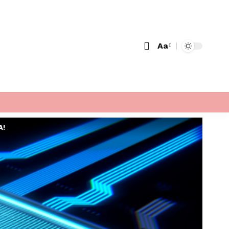
Aa
Font
Resizer
A!