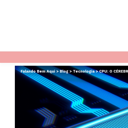
Falando Bem Aqui
>
Blog
>
Tecnologia
>
CPU: O CÉREB