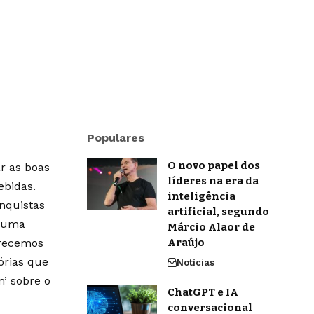
Populares
O novo papel dos
r as boas
líderes na era da
ebidas.
inteligência
onquistas
artificial, segundo
m uma
Márcio Alaor de
erecemos
Araújo
órias que
Notícias
’ sobre o
ChatGPT e IA
conversacional