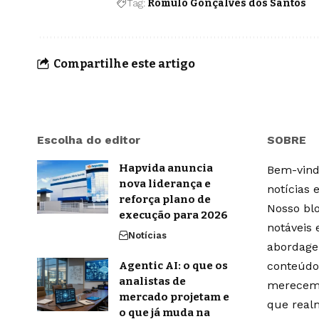
Tag:
Romulo Gonçalves dos Santos
Compartilhe este artigo
Escolha do editor
SOBRE
Hapvida anuncia
Bem-vindo
nova liderança e
notícias 
reforça plano de
Nosso blo
execução para 2026
notáveis
Notícias
abordage
Agentic AI: o que os
conteúdo
analistas de
merecem 
mercado projetam e
que real
o que já muda na