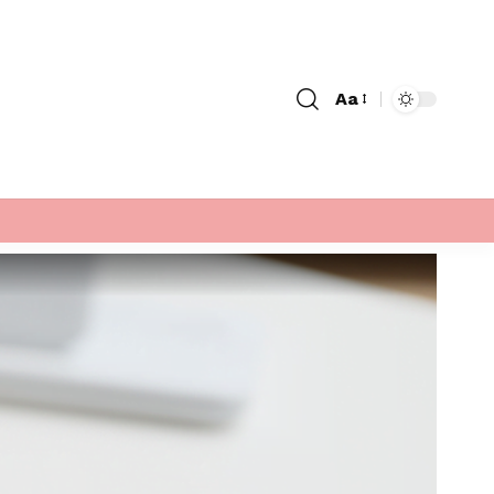
Aa
Font
Resizer