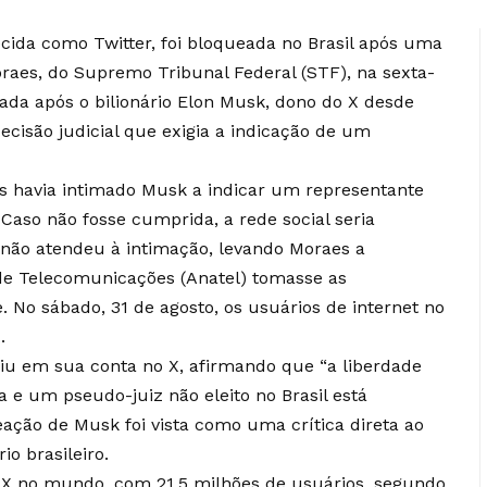
ecida como Twitter, foi bloqueada no Brasil após uma
raes, do Supremo Tribunal Federal (STF), na sexta-
mada após o bilionário Elon Musk, dono do X desde
cisão judicial que exigia a indicação de um
es havia intimado Musk a indicar um representante
 Caso não fosse cumprida, a rede social seria
 não atendeu à intimação, levando Moraes a
de Telecomunicações (Anatel) tomasse as
. No sábado, 31 de agosto, os usuários de internet no
.
iu em sua conta no X, afirmando que “a liberdade
 e um pseudo-juiz não eleito no Brasil está
reação de Musk foi vista como uma crítica direta ao
io brasileiro.
o X no mundo, com 21,5 milhões de usuários, segundo