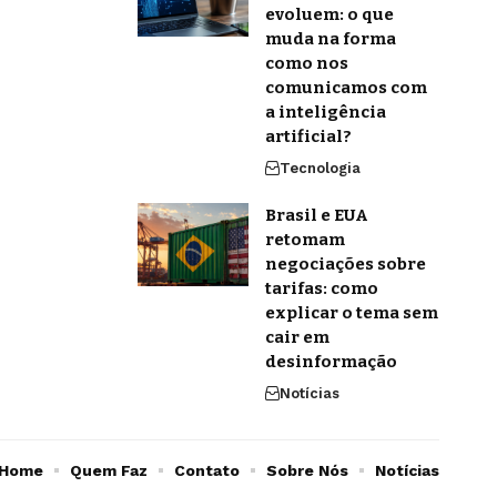
evoluem: o que
muda na forma
como nos
comunicamos com
a inteligência
artificial?
Tecnologia
Brasil e EUA
retomam
negociações sobre
tarifas: como
explicar o tema sem
cair em
desinformação
Notícias
Home
Quem Faz
Contato
Sobre Nós
Notícias