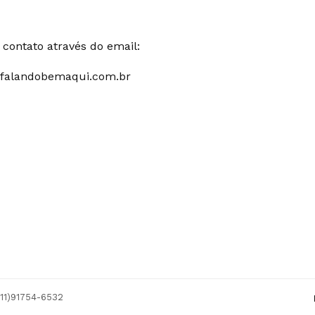
contato através do email:
falandobemaqui.com.br
(11)91754-6532