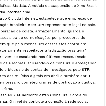
sticas Statista. A notícia da suspensão do X no Brasil
ia internacional.
Marco Civil da Internet, estabelece que empresas de
ação brasileira e ter um representante legal no país.
r operação de coleta, armazenamento, guarda e
pessoais ou de comunicações por provedores de
t em que pelo menos um desses atos ocorra em
atoriamente respeitados a legislação brasileira.”
istro vem se escalando nos últimos meses. Desde
blica a Moraes, acusando-o de censura e ameaçando
do o bloqueio de contas de investigados pelo STF.
ito das milícias digitais em abril e também abriu
 empresário cometeu crimes de obstrução à Justiça,
 crime.
sso ao X atualmente estão China, Irã, Coreia do
ar. O nível de controle à conexão à rede social