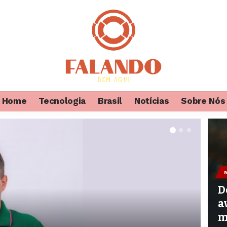
Home
Tecnologia
Brasil
Notícias
Sobre Nós
D
a
m