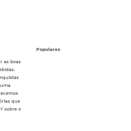
Populares
r as boas
ebidas.
onquistas
m uma
erecemos
órias que
’ sobre o