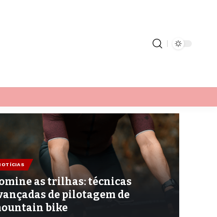
NOTÍCIAS
omine as trilhas: técnicas
vançadas de pilotagem de
ountain bike