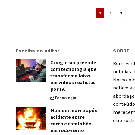
1
2
3
…
Escolha do editor
SOBRE
Google surpreende
Bem-vindo
com tecnologia que
notícias 
transforma fotos
Nosso blo
em vídeos realistas
notáveis
por IA
abordage
Tecnologia
conteúdo
Homem morre após
merecem 
acidente entre
que real
carro e caminhão
em rodovia no