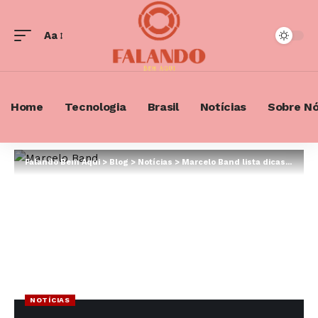
Aa
Font
Resizer
Home
Tecnologia
Brasil
Notícias
Sobre N
Falando Bem Aqui
>
Blog
>
Notícias
>
Marcelo Band lista dicas essenciais para você ter mais segurança no trânsito
NOTÍCIAS