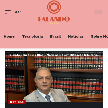
Aa
Font
Resizer
Home
Tecnologia
Brasil
Notícias
Sobre N
Falando Bem Aqui
>
Blog
>
Notícias
>
A simplificação tributária para PMEs: Uma análise das propostas
NOTÍCIAS