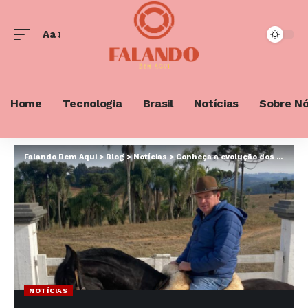
Aa
Font
Resizer
Home
Tecnologia
Brasil
Notícias
Sobre N
Falando Bem Aqui
>
Blog
>
Notícias
>
Conheça a evolução dos cavalos ao longo da história: de animais selvagens a amigos do homem
NOTÍCIAS