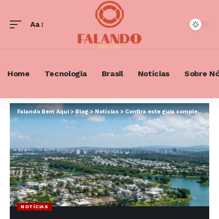
Aa
Font
Resizer
Home
Tecnologia
Brasil
Notícias
Sobre N
Falando Bem Aqui
>
Blog
>
Notícias
>
Confira este guia completo para compra de imóveis em Alphaville!
NOTÍCIAS