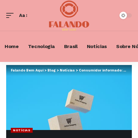
Aa
Font
Resizer
Home
Tecnologia
Brasil
Notícias
Sobre N
Falando Bem Aqui
>
Blog
>
Notícias
>
Consumidor informado: Os direitos que aumentam sua segurança nas compras
NOTÍCIAS