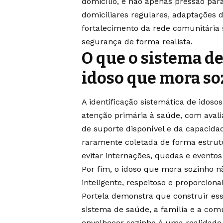
domicílio, e não apenas pressão par
domiciliares regulares, adaptações 
fortalecimento da rede comunitária 
segurança de forma realista.
O que o sistema de
idoso que mora so
A identificação sistemática de idoso
atenção primária à saúde, com avali
de suporte disponível e da capacida
raramente coletada de forma estrut
evitar internações, quedas e evento
Por fim, o idoso que mora sozinho nã
inteligente, respeitoso e proporciona
Portela demonstra que construir ess
sistema de saúde, a família e a co
envelhecer sozinho é uma realidade 