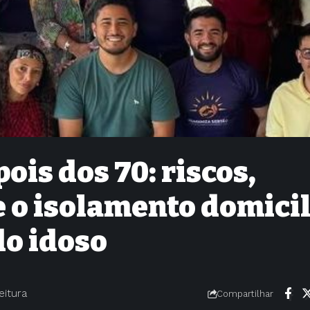
ois dos 70: riscos,
 o isolamento domicil
do idoso
eitura
Compartilhar