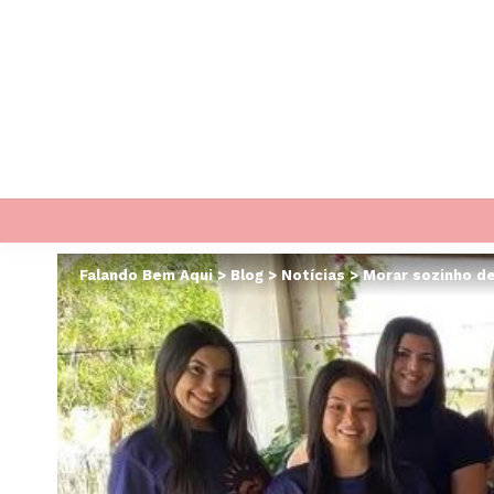
Falando Bem Aqui
>
Blog
>
Notícias
>
Morar sozinho de