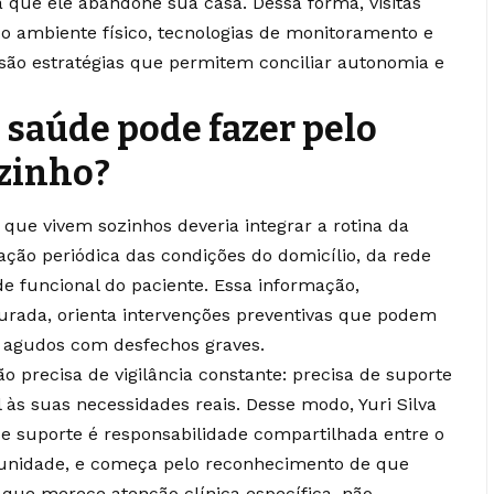
a que ele abandone sua casa. Dessa forma, visitas
do ambiente físico, tecnologias de monitoramento e
são estratégias que permitem conciliar autonomia e
 saúde pode fazer pelo
zinho?
s que vivem sozinhos deveria integrar a rotina da
ação periódica das condições do domicílio, da rede
de funcional do paciente. Essa informação,
urada, orienta intervenções preventivas que podem
s agudos com desfechos graves.
o precisa de vigilância constante: precisa de suporte
l às suas necessidades reais. Desse modo, Yuri Silva
e suporte é responsabilidade compartilhada entre o
munidade, e começa pelo reconhecimento de que
que merece atenção clínica específica, não