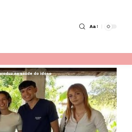
Aa
Font
Resizer
 produz na saúde do idoso