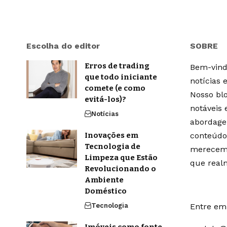
Escolha do editor
SOBRE
Erros de trading
Bem-vindo
que todo iniciante
notícias 
comete (e como
Nosso blo
evitá-los)?
notáveis
Notícias
abordage
Inovações em
conteúdo
Tecnologia de
merecem 
Limpeza que Estão
que real
Revolucionando o
Ambiente
Doméstico
Tecnologia
Entre em 