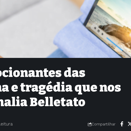
cionantes das
a e tragédia que nos
alia Belletato
leitura
Compartilhar