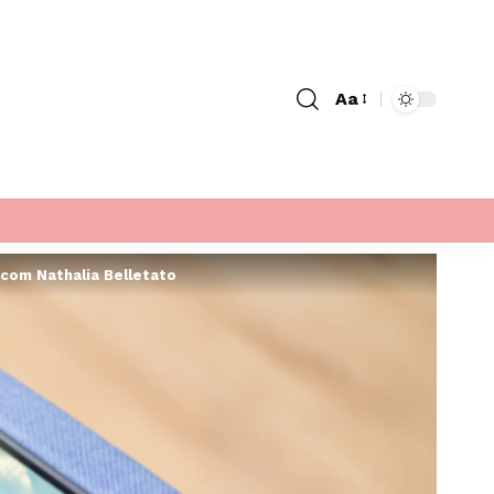
Aa
Font
Resizer
com Nathalia Belletato