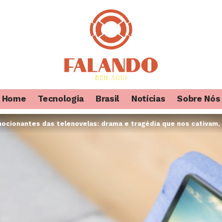
Home
Tecnologia
Brasil
Notícias
Sobre Nós
cionantes das telenovelas: drama e tragédia que nos cativam, 