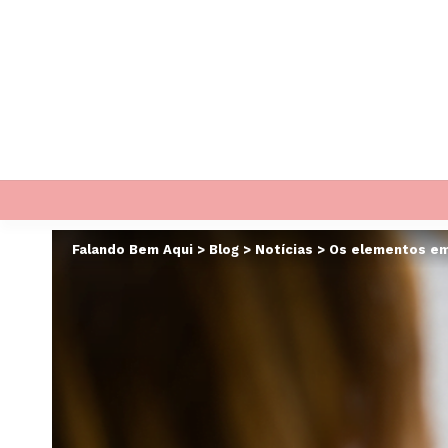
Falando Bem Aqui
>
Blog
>
Notícias
>
Os elementos emo