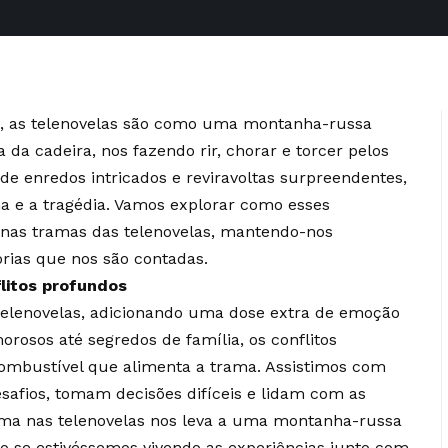
, as telenovelas são como uma montanha-russa
a cadeira, nos fazendo rir, chorar e torcer pelos
de enredos intricados e reviravoltas surpreendentes,
a e a tragédia. Vamos explorar como esses
s nas tramas das telenovelas, mantendo-nos
rias que nos são contadas.
litos profundos
telenovelas, adicionando uma dose extra de emoção
orosos até segredos de família, os conflitos
ombustível que alimenta a trama. Assistimos com
safios, tomam decisões difíceis e lidam com as
ama nas telenovelas nos leva a uma montanha-russa
o se estivéssemos vivendo as experiências junto com