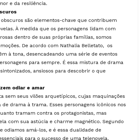
mor e da resiliência.
bscuros
dos obscuros são elementos-chave que contribuem
novelas. À medida que os personagens lidam com
orosas dentro de suas próprias famílias, somos
moções. De acordo com Nathalia Belletato, os
vêm à tona, desencadeando uma série de eventos
ersonagens para sempre. É essa mistura de drama
sintonizados, ansiosos para descobrir o que
azem odiar e amar
a sem seus vilões arquetípicos, cujas maquinações
 de drama à trama. Esses personagens icônicos nos
quanto tramam contra os protagonistas, mas
la com sua astúcia e charme magnético. Segundo
 e odiamos amá-los, e é essa dualidade de
 essenciais para o sucesso de uma telenovela.