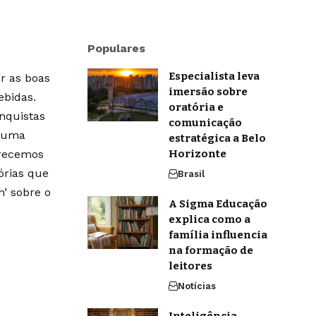
Populares
Especialista leva
r as boas
imersão sobre
ebidas.
oratória e
onquistas
comunicação
m uma
estratégica a Belo
erecemos
Horizonte
órias que
Brasil
’ sobre o
A Sigma Educação
explica como a
família influencia
na formação de
leitores
Notícias