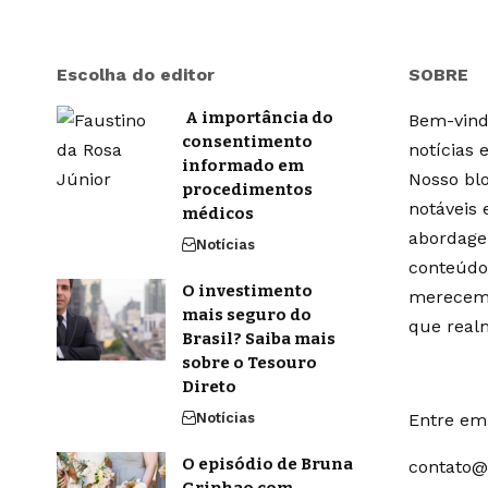
Escolha do editor
SOBRE
A importância do
Bem-vindo
consentimento
notícias 
informado em
Nosso blo
procedimentos
notáveis
médicos
abordage
Notícias
conteúdo
O investimento
merecem 
mais seguro do
que real
Brasil? Saiba mais
sobre o Tesouro
Direto
Notícias
Entre em 
O episódio de Bruna
contato@