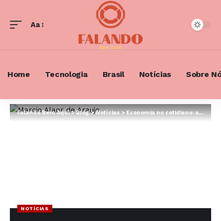
Aa
Font
Resizer
Home
Tecnologia
Brasil
Notícias
Sobre N
Falando Bem Aqui
>
Blog
>
Notícias
>
Economia no cotidiano: aprenda como poupar seu dinheiro
NOTÍCIAS