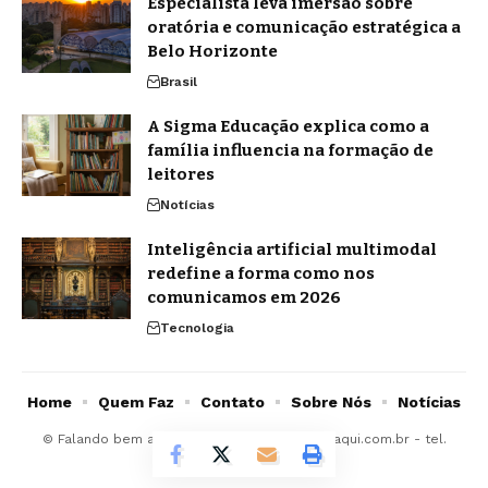
Especialista leva imersão sobre
oratória e comunicação estratégica a
Belo Horizonte
Brasil
A Sigma Educação explica como a
família influencia na formação de
leitores
Notícias
Inteligência artificial multimodal
redefine a forma como nos
comunicamos em 2026
Tecnologia
Home
Quem Faz
Contato
Sobre Nós
Notícias
© Falando bem aqui -
contato@falandobemaqui.com.br
- tel.
(11)91754-6532