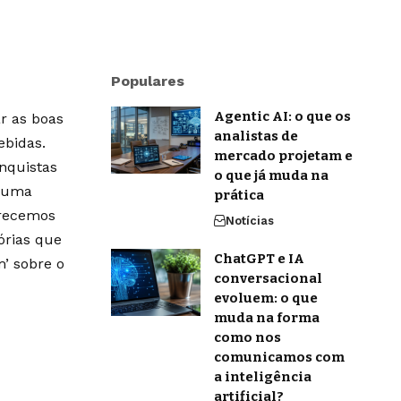
Populares
Agentic AI: o que os
r as boas
analistas de
ebidas.
mercado projetam e
onquistas
o que já muda na
m uma
prática
erecemos
Notícias
órias que
ChatGPT e IA
’ sobre o
conversacional
evoluem: o que
muda na forma
como nos
comunicamos com
a inteligência
artificial?