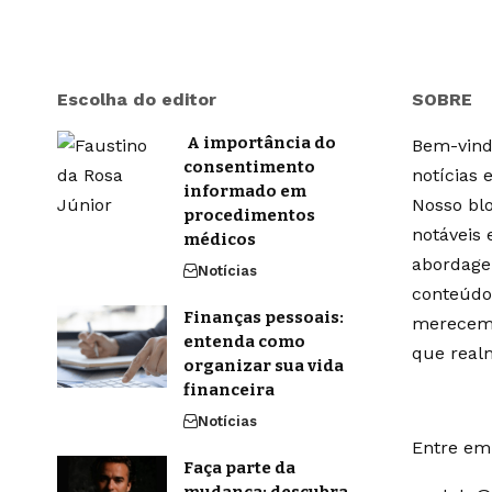
Escolha do editor
SOBRE
A importância do
Bem-vindo
consentimento
notícias 
informado em
Nosso blo
procedimentos
notáveis
médicos
abordage
Notícias
conteúdo
Finanças pessoais:
merecem 
entenda como
que real
organizar sua vida
financeira
Notícias
Entre em 
Faça parte da