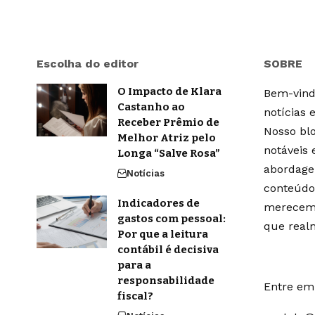
Escolha do editor
SOBRE
O Impacto de Klara
Bem-vindo
Castanho ao
notícias 
Receber Prêmio de
Nosso blo
Melhor Atriz pelo
notáveis
Longa “Salve Rosa”
abordage
Notícias
conteúdo
Indicadores de
merecem 
gastos com pessoal:
que real
Por que a leitura
contábil é decisiva
para a
responsabilidade
Entre em 
fiscal?