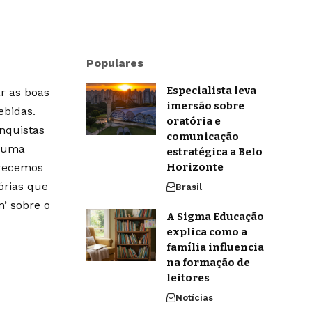
Populares
Especialista leva
r as boas
imersão sobre
ebidas.
oratória e
onquistas
comunicação
m uma
estratégica a Belo
erecemos
Horizonte
órias que
Brasil
’ sobre o
A Sigma Educação
explica como a
família influencia
na formação de
leitores
Notícias